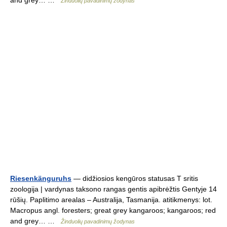
and grey… …
Žinduolių pavadinimų žodynas
Riesenkänguruhs
— didžiosios kengūros statusas T sritis
zoologija | vardynas taksono rangas gentis apibrėžtis Gentyje 14
rūšių. Paplitimo arealas – Australija, Tasmanija. atitikmenys: lot.
Macropus angl. foresters; great grey kangaroos; kangaroos; red
and grey… …
Žinduolių pavadinimų žodynas