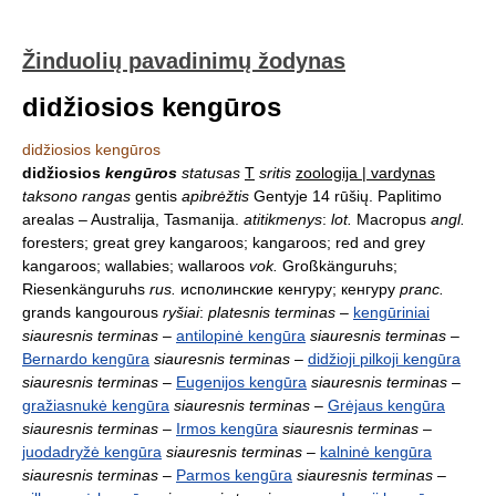
Žinduolių pavadinimų žodynas
didžiosios kengūros
didžiosios kengūros
didžiosios
kengūros
statusas
T
sritis
zoologija | vardynas
taksono rangas
gentis
apibrėžtis
Gentyje 14 rūšių. Paplitimo
arealas – Australija, Tasmanija.
atitikmenys
:
lot.
Macropus
angl.
foresters; great grey kangaroos; kangaroos; red and grey
kangaroos; wallabies; wallaroos
vok.
Großkänguruhs;
Riesenkänguruhs
rus.
исполинские кенгуру; кенгуру
pranc.
grands kangourous
ryšiai
:
platesnis terminas
–
kengūriniai
siauresnis terminas
–
antilopinė kengūra
siauresnis terminas
–
Bernardo kengūra
siauresnis terminas
–
didžioji pilkoji kengūra
siauresnis terminas
–
Eugenijos kengūra
siauresnis terminas
–
gražiasnukė kengūra
siauresnis terminas
–
Grėjaus kengūra
siauresnis terminas
–
Irmos kengūra
siauresnis terminas
–
juodadryžė kengūra
siauresnis terminas
–
kalninė kengūra
siauresnis terminas
–
Parmos kengūra
siauresnis terminas
–