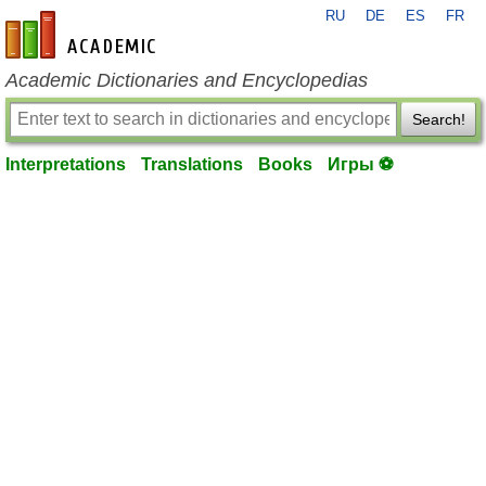
RU
DE
ES
FR
en-academic.com
Academic Dictionaries and Encyclopedias
Search!
Interpretations
Translations
Books
Игры ⚽