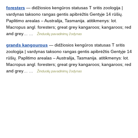
foresters
— didžiosios kengūros statusas T sritis zoologija |
vardynas taksono rangas gentis apibrėžtis Gentyje 14 rūšių.
Paplitimo arealas – Australija, Tasmanija. atitikmenys: lot.
Macropus angl. foresters; great grey kangaroos; kangaroos; red
and grey… …
Žinduolių pavadinimų žodynas
grands kangourous
— didžiosios kengūros statusas T sritis
zoologija | vardynas taksono rangas gentis apibrėžtis Gentyje 14
rūšių. Paplitimo arealas – Australija, Tasmanija. atitikmenys: lot.
Macropus angl. foresters; great grey kangaroos; kangaroos; red
and grey… …
Žinduolių pavadinimų žodynas