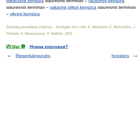
pilkarusvė kengūra
siauresnis terminas
–
raudonoji kengūra
siauresnis terminas
–
vakarinė pilkoji kengūra
siauresnis terminas
–
vikrioji kengūra
Žinduolių pavadinimų žodynas. - Ekologijos inst. l-kla
.
R. Mažeikytė, E. Mickevičius, J.
Prūsaitė, K. Baranauskas, R. Baleišis
.
2002
.
Игры ⚽
Нужна курсовая?
Riesenkänguruhs
foresters