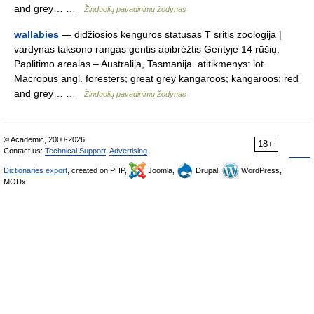
and grey… …
Žinduolių pavadinimų žodynas
wallabies
— didžiosios kengūros statusas T sritis zoologija |
vardynas taksono rangas gentis apibrėžtis Gentyje 14 rūšių.
Paplitimo arealas – Australija, Tasmanija. atitikmenys: lot.
Macropus angl. foresters; great grey kangaroos; kangaroos; red
and grey… …
Žinduolių pavadinimų žodynas
© Academic, 2000-2026
18+
Contact us:
Technical Support
,
Advertising
Dictionaries export
, created on PHP,
Joomla,
Drupal,
WordPress,
MODx.