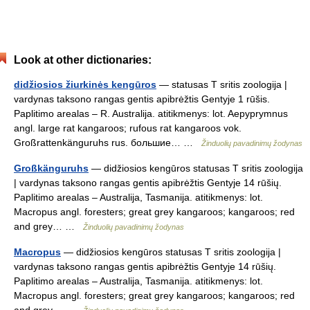
Look at other dictionaries:
didžiosios žiurkinės kengūros
— statusas T sritis zoologija |
vardynas taksono rangas gentis apibrėžtis Gentyje 1 rūšis.
Paplitimo arealas – R. Australija. atitikmenys: lot. Aepyprymnus
angl. large rat kangaroos; rufous rat kangaroos vok.
Großrattenkänguruhs rus. большие… …
Žinduolių pavadinimų žodynas
Großkänguruhs
— didžiosios kengūros statusas T sritis zoologija
| vardynas taksono rangas gentis apibrėžtis Gentyje 14 rūšių.
Paplitimo arealas – Australija, Tasmanija. atitikmenys: lot.
Macropus angl. foresters; great grey kangaroos; kangaroos; red
and grey… …
Žinduolių pavadinimų žodynas
Macropus
— didžiosios kengūros statusas T sritis zoologija |
vardynas taksono rangas gentis apibrėžtis Gentyje 14 rūšių.
Paplitimo arealas – Australija, Tasmanija. atitikmenys: lot.
Macropus angl. foresters; great grey kangaroos; kangaroos; red